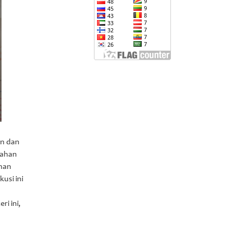
un dan
bahan
ahan
usi ini
i ini,