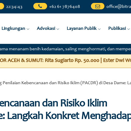
22
:
34
:
45
+62 61 7876408
office@bitra
Lingkungan
Advokasi
Layanan Publik
Publikasi
 benih kedamaian, saling menghormati, dan memperkuat rasa kemanu
0.000 | Ester Dwi Wulan Nugraheni Rp. 400.000 | Ayudia Wid
ng Penilaian Kebencanaan dan Risiko Iklim (PACDR) di Desa Dame:
bencanaan dan Risiko Iklim
e: Langkah Konkret Menghadap