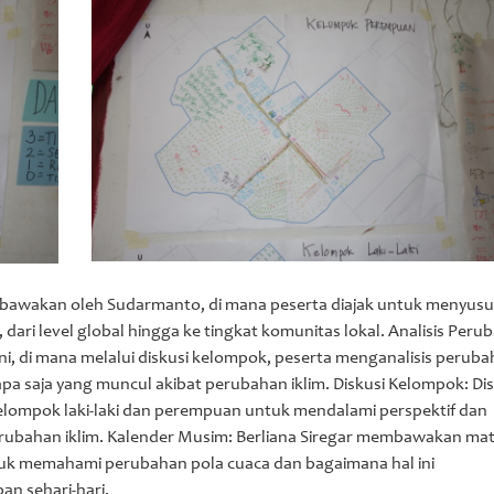
 dibawakan oleh Sudarmanto, di mana peserta diajak untuk menyus
ari level global hingga ke tingkat komunitas lokal. Analisis Peru
 ini, di mana melalui diskusi kelompok, peserta menganalisis perub
pa saja yang muncul akibat perubahan iklim. Diskusi Kelompok: Disk
lompok laki-laki dan perempuan untuk mendalami perspektif dan
bahan iklim. Kalender Musim: Berliana Siregar membawakan mater
uk memahami perubahan pola cuaca dan bagaimana hal ini
n sehari-hari.