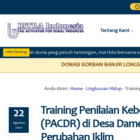
Tentang Kami
engah dunia yang penuh tantangan, mari kita bersama-sama menanam
Info Penting
ASI KORBAN BANJIR LONGSOR ACEH & SUMUT: Rita Sugiarto Rp. 5
Anda disini :
Home
-
Lingkunan Hidup
-
Traini
Training Penilaian Ke
22
(PACDR) di Desa Dam
Agustus
2024
Perubahan Iklim