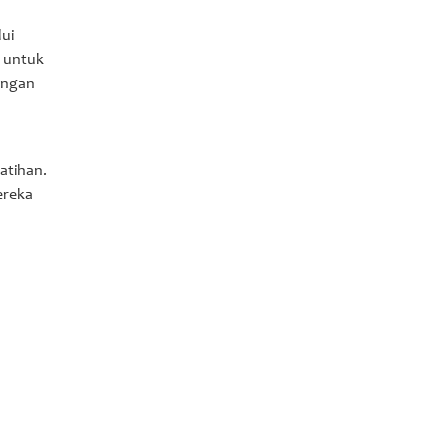
lui
n untuk
jangan
atihan.
ereka