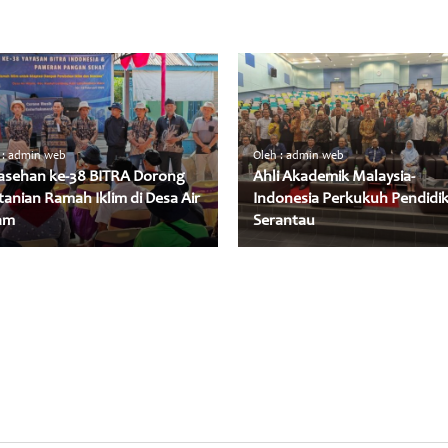
 : admin web
Oleh : admin web
asehan ke-38 BITRA Dorong
Ahli Akademik Malaysia-
tanian Ramah Iklim di Desa Air
Indonesia Perkukuh Pendidi
am
Serantau