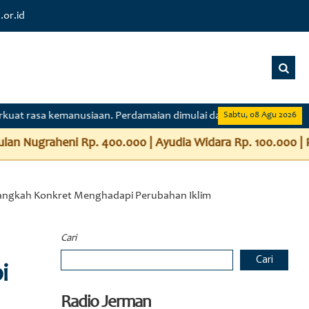
.or.id
siaan. Perdamaian dimulai dari langkah kecil, dari diri kita sen
Sabtu, 08 Agu 2026
ara Rp. 100.000 | Putri Giyaryati Rp. 100.000 | Bazi Puti 
 Langkah Konkret Menghadapi Perubahan Iklim
Cari
Cari
i
Radio Jerman