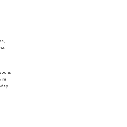
sa,
na.
espons
 ini
adap