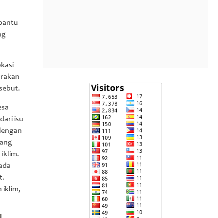
mbantu
ng
kasi
arakan
sebut.
esa
ari isu
 dengan
yang
iklim.
pada
t.
iklim,