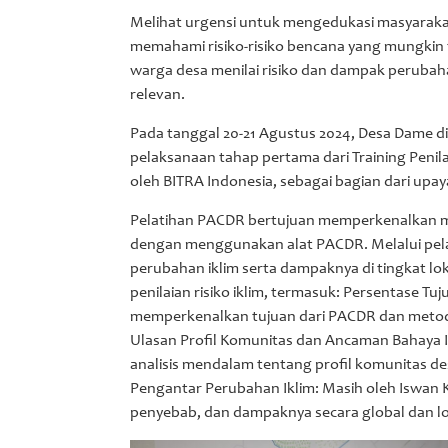
Melihat urgensi untuk mengedukasi masyarak
memahami risiko-risiko bencana yang mungkin t
warga desa menilai risiko dan dampak perubahan
relevan.
Pada tanggal 20-21 Agustus 2024, Desa Dame d
pelaksanaan tahap pertama dari Training Penil
oleh BITRA Indonesia, sebagai bagian dari up
Pelatihan PACDR bertujuan memperkenalkan m
dengan menggunakan alat PACDR. Melalui pelat
perubahan iklim serta dampaknya di tingkat lo
penilaian risiko iklim, termasuk: Persentase 
memperkenalkan tujuan dari PACDR dan metodo
Ulasan Profil Komunitas dan Ancaman Bahaya I
analisis mendalam tentang profil komunitas desa
Pengantar Perubahan Iklim: Masih oleh Iswan 
penyebab, dan dampaknya secara global dan lo