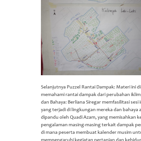
Selanjutnya Puzzel Rantai Dampak: Materi ini
memahami rantai dampak dari perubahan iklim, d
dan Bahaya: Berliana Siregar memfasilitasi sesi
yang terjadi di lingkungan mereka dan bahaya a
dipandu oleh Quadi Azam, yang memisahkan ke
pengalaman masing-masing terkait dampak peru
di mana peserta membuat kalender musim unt
mempengaruhi kegiatan pertanian dan kehidupa