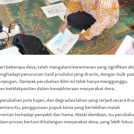
ari beberapa desa, telah mengalami kerentanan yang signifikan ak
menghadapi penurunan hasil produksi yang drastis, dengan bulir pad
epanjangan. Dampak perubahan iklim ini tidak hanya mengganggu
kan ketidakpastian dalam kesejahteraan masyarakat desa.
perubahan pola hujan, dan degradasi lahan yang terjadi secara dra
ntara itu, penggunaan pupuk kimia yang berlebihan malah
entan terhadap penyakit dan hama. Meski demikian, isu perubaha
am proses bertani di kalangan masyarakat desa, yang lebih fokus