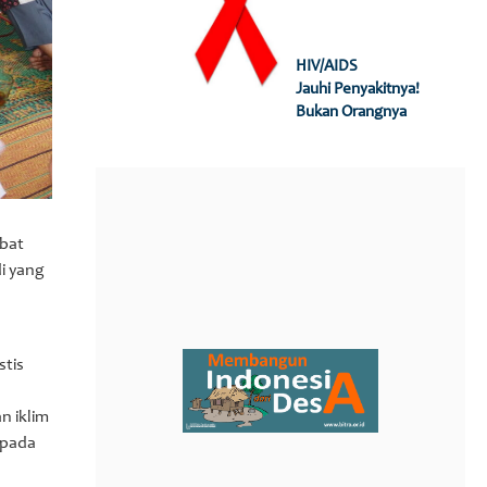
HIV/AIDS
Jauhi Penyakitnya!
Bukan Orangnya
ibat
i yang
stis
n iklim
 pada