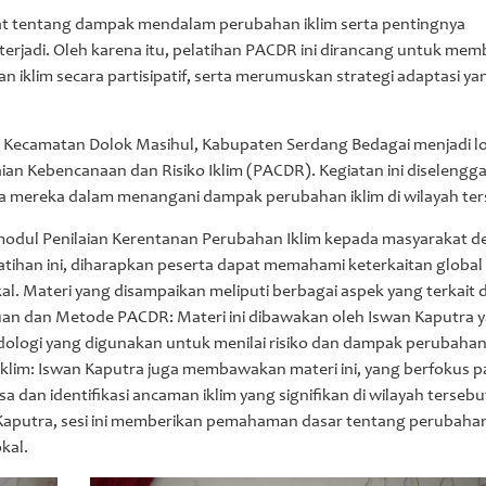
at tentang dampak mendalam perubahan iklim serta pentingnya
erjadi. Oleh karena itu, pelatihan PACDR ini dirancang untuk me
 iklim secara partisipatif, serta merumuskan strategi adaptasi ya
i Kecamatan Dolok Masihul, Kabupaten Serdang Bedagai menjadi lo
aian Kebencanaan dan Risiko Iklim (PACDR). Kegiatan ini diselengg
aya mereka dalam menangani dampak perubahan iklim di wilayah ter
odul Penilaian Kerentanan Perubahan Iklim kepada masyarakat d
ihan ini, diharapkan peserta dapat memahami keterkaitan global d
kal. Materi yang disampaikan meliputi berbagai aspek yang terkait
Tujuan dan Metode PACDR: Materi ini dibawakan oleh Iswan Kaputra 
logi yang digunakan untuk menilai risiko dan dampak perubahan 
klim: Iswan Kaputra juga membawakan materi ini, yang berfokus 
 dan identifikasi ancaman iklim yang signifikan di wilayah tersebu
Kaputra, sesi ini memberikan pemahaman dasar tentang perubahan 
kal.