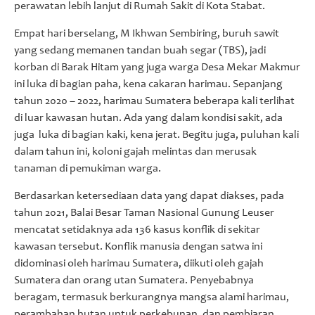
perawatan lebih lanjut di Rumah Sakit di Kota Stabat.
Empat hari berselang, M Ikhwan Sembiring, buruh sawit
yang sedang memanen tandan buah segar (TBS), jadi
korban di Barak Hitam yang juga warga Desa Mekar Makmur
ini luka di bagian paha, kena cakaran harimau. Sepanjang
tahun 2020 – 2022, harimau Sumatera beberapa kali terlihat
di luar kawasan hutan. Ada yang dalam kondisi sakit, ada
juga luka di bagian kaki, kena jerat. Begitu juga, puluhan kali
dalam tahun ini, koloni gajah melintas dan merusak
tanaman di pemukiman warga.
Berdasarkan ketersediaan data yang dapat diakses, pada
tahun 2021, Balai Besar Taman Nasional Gunung Leuser
mencatat setidaknya ada 136 kasus konflik di sekitar
kawasan tersebut. Konflik manusia dengan satwa ini
didominasi oleh harimau Sumatera, diikuti oleh gajah
Sumatera dan orang utan Sumatera. Penyebabnya
beragam, termasuk berkurangnya mangsa alami harimau,
perambahan hutan untuk perkebunan, dan pembiaran