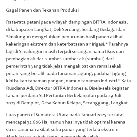
Gagal Panen dan Tekanan Produksi
Rata-rata petani pada wilayah dampingan BITRA Indonesia,
di kabupaten Langkat, Deli Serdang, Serdang Bedagai dan
Simalungun mengeluhkan penurunan hasil panen akibat
kekeringan ekstrem dan keterbatasan air irigasi. “Parahnya
lagi di Simalungun masih terjadi serangan hama tikus dan
pembagian air dari sumber-sumber air (sumbul) dari
pemerintah yang tidak jelas mengakibatkan ramai sekali
petani yang beralih pada tanaman jagung, padahal jagung
kini bukan tanaman pangan, namun tanaman industri.” Kata
Rusdiana Adi, Direktur BITRA Indonesia. Disela-sela kegiatan
tanam perdana SLI Pertanian Berkelanjutan pada 29 Juli
2025 di Demplot, Desa Kebun Kelapa, Secanggang, Langkat.
Luas panen di Sumatera Utara pada Januari 2025 tercatat
mencapai 32.606 Ha, namun hasilnya tidak optimal karena
stres tanaman akibat suhu panas yang terlalu ekstrem.
Meski harga gabah tinggi, namun tidak selalu