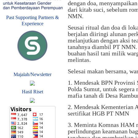
dengan doa, menyampaikan 
dari kitab suci, sebelum r
NMN.
Past Supporting Partners &
Experience
Seusai ritual dan doa di l
berjalan diiringi alunan pe
melanjutkan dengan aksi te
tanahnya diambil PT NMN.
buahan hasil tani milik wa
melintas.
Selesai makan bersama, wa
Majalah/Newsletter
1. Mendesak BPN Provinsi 
Polda Sumut, untuk segera 
Hasil Riset
mafia tanah di Desa Rambu
2. Mendesak Kementerian 
sertifikat HGB PT NMN
3. Meminta Komnas HAM m
perlindungan keamanan bag
tanahnya dan memberikan j