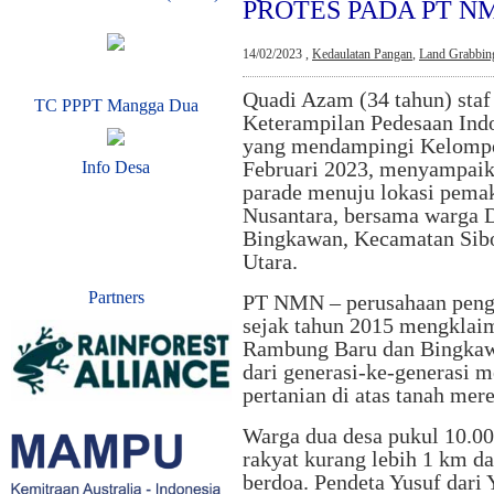
PROTES PADA PT N
14/02/2023 ,
Kedaulatan Pangan
,
Land Grabbin
Quadi Azam (34 tahun) sta
TC PPPT Mangga Dua
Keterampilan Pedesaan Ind
yang mendampingi Kelompo
Februari 2023, menyampaik
Info Desa
parade menuju lokasi pema
Nusantara, bersama warga
Bingkawan, Kecamatan Sibo
Utara.
Partners
PT NMN – perusahaan pen
sejak tahun 2015 mengklaim
Rambung Baru dan Bingkawa
dari generasi-ke-generasi 
pertanian di atas tanah mere
Warga dua desa pukul 10.0
rakyat kurang lebih 1 km d
berdoa. Pendeta Yusuf dar