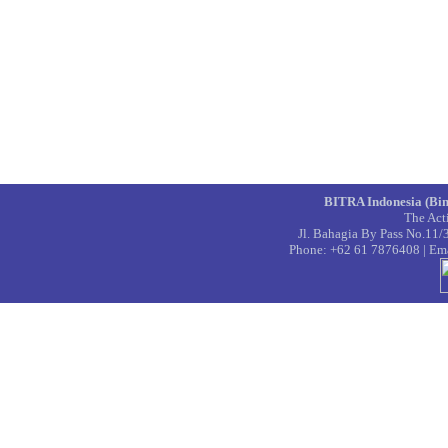
BITRA Indonesia (Bin
The Acti
Jl. Bahagia By Pass No.11/
Phone: +62 61 7876408 | Emai