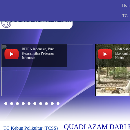
Ho
TC
BITRA Indonesia, Bina
Hadi Sisw
Keterampilan Pedesaan
Ekonomi Ko
Indonesia
Hitam
QUADI AZAM DARI 
TC Kebun Polikultur (TCSS)